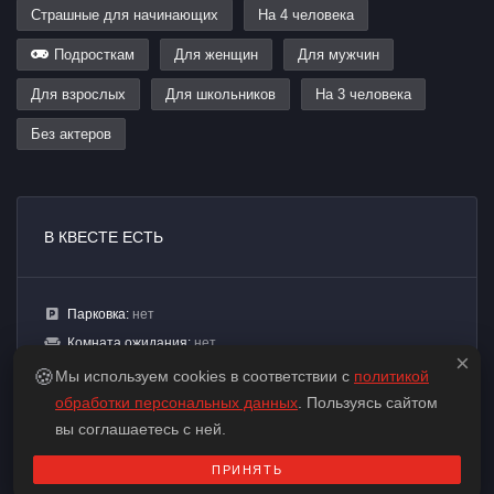
Страшные для начинающих
На 4 человека
Подросткам
Для женщин
Для мужчин
Для взрослых
Для школьников
На 3 человека
Без актеров
В КВЕСТЕ ЕСТЬ
Парковка:
нет
Комната ожидания:
нет
×
🍪
Мы используем cookies в соответствии с
политикой
обработки персональных данных
. Пользуясь сайтом
вы соглашаетесь с ней.
ПРИНЯТЬ
НОВОСТИ ГИЛЬДИИ КВЕСТОВ