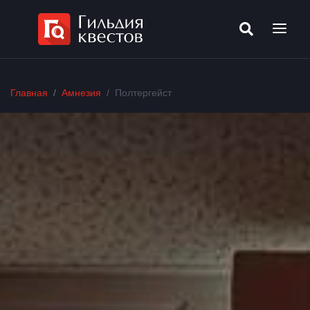
Главная
Амнезия
Полтергейст