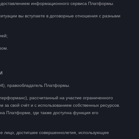
редоставлением информационного сервиса Платформы.
т ситуации вы вступаете в договорные отношения с разными
ией;
ром.
И
04), правообладатель Платформы.
 перформанс), рассчитанный на участие ограниченного
м за свой счёт и с использованием собственных ресурсов.
а Платформе, где также доступна функция его
ое лицо, достигшее совершеннолетия, использующее